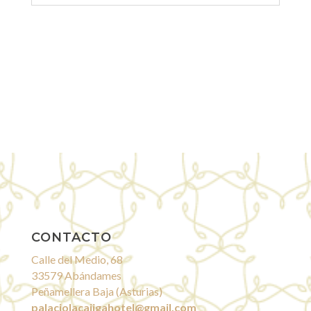
CONTACTO
Calle del Medio, 68
33579 Abándames
Peñamellera Baja (Asturias)
palaciolacajigahotel@gmail.com